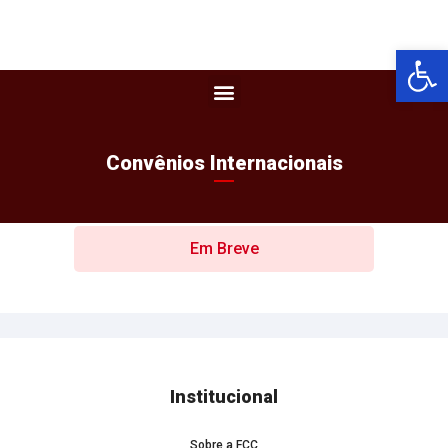
Barra de Fer
Convênios Internacionais
Em Breve
Institucional
Sobre a FCC